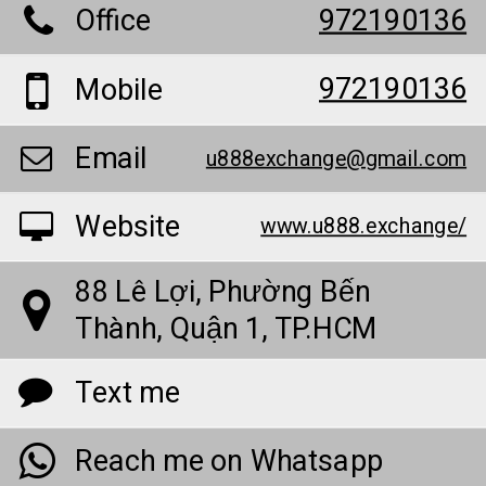
Office
972190136
972190136
Mobile
Email
u888exchange@gmail.com
Website
www.u888.exchange/
88 Lê Lợi, Phường Bến
Thành, Quận 1, TP.HCM
Text me
Reach me on Whatsapp