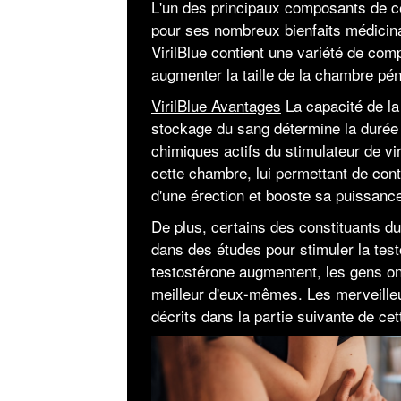
L'un des principaux composants de ce
pour ses nombreux bienfaits médicina
VirilBlue contient une variété de co
augmenter la taille de la chambre péni
VirilBlue Avantages
La capacité de l
stockage du sang détermine la durée e
chimiques actifs du stimulateur de viri
cette chambre, lui permettant de conte
d'une érection et booste sa puissanc
De plus, certains des constituants d
dans des études pour stimuler la tes
testostérone augmentent, les gens on
meilleur d'eux-mêmes. Les merveilleu
décrits dans la partie suivante de cet