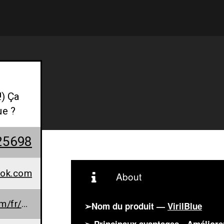
!) Ça
ue ?
25698
ook.com
About
www.avismonde.com/fr/virilblue-prix/
➢Nom du produit —
VirilBlue