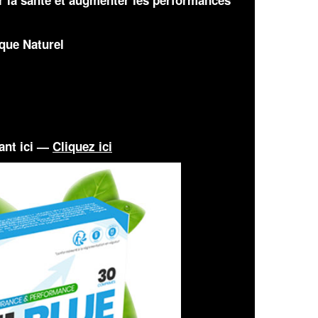
r la santé et augmenter les performances
ue Naturel
ant ici —
Cliquez ici