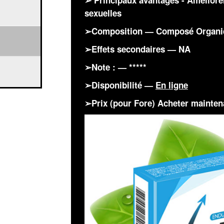
➢ Principaux avantages - Améliore
sexuelles
➢Composition — Composé Organiq
➢Effets secondaires — NA
➢Note : — *****
➢Disponibilité —
En ligne
➢Prix (pour Fore) Acheter mainten