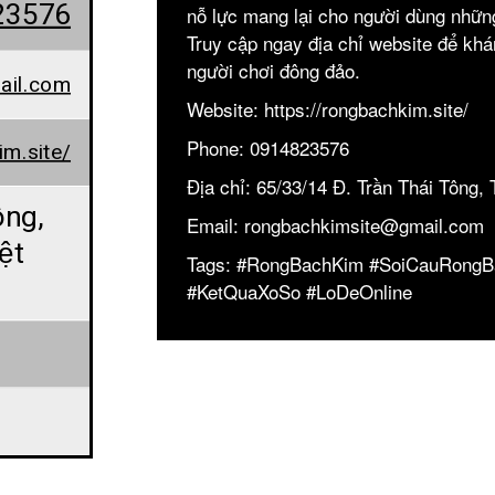
23576
nỗ lực mang lại cho người dùng những
Truy cập ngay địa chỉ website để kh
người chơi đông đảo.
ail.com
Website: https://rongbachkim.site/
Phone: 0914823576
m.site/
Địa chỉ: 65/33/14 Đ. Trần Thái Tông,
ông,
Email: rongbachkimsite@gmail.com
ệt
Tags: #RongBachKim #SoiCauRong
#KetQuaXoSo #LoDeOnline