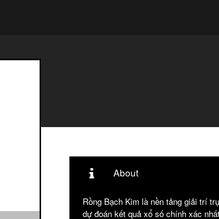
About
Rồng Bạch Kim là nền tảng giải trí t
dự đoán kết quả xổ số chính xác nhấ