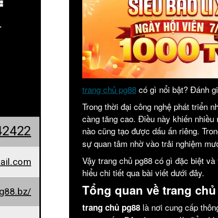
trang chủ pg88
có gì nổi bật? Đánh gi
Trong thời đại công nghệ phát triển n
càng tăng cao. Điều này khiến nhiều 
42422
nào cũng tạo được dấu ấn riêng. Tro
sự quan tâm nhờ vào trải nghiệm mượ
Vậy trang chủ pg88 có gì đặc biệt v
ail.com
hiểu chi tiết qua bài viết dưới đây.
Tổng quan về trang chủ
g88.bz/
là nơi cung cấp thông
trang chủ pg88