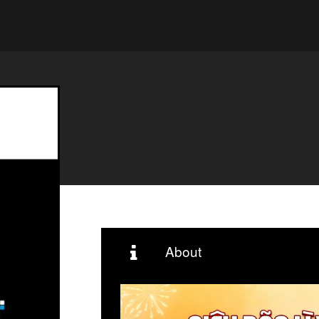
About