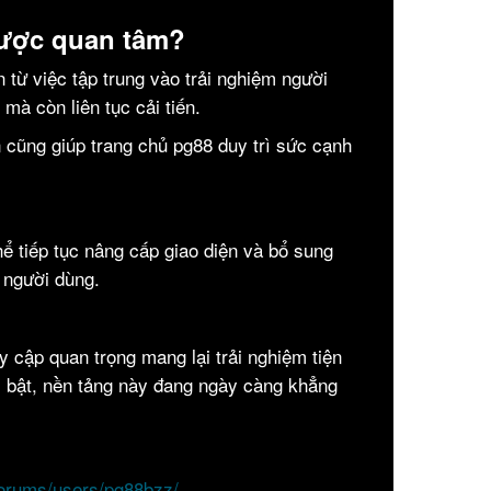
được quan tâm?
 từ việc tập trung vào trải nghiệm người
mà còn liên tục cải tiến.
 cũng giúp trang chủ pg88 duy trì sức cạnh
ể tiếp tục nâng cấp giao diện và bổ sung
 người dùng.
y cập quan trọng mang lại trải nghiệm tiện
ổi bật, nền tảng này đang ngày càng khẳng
/forums/users/pg88bzz/