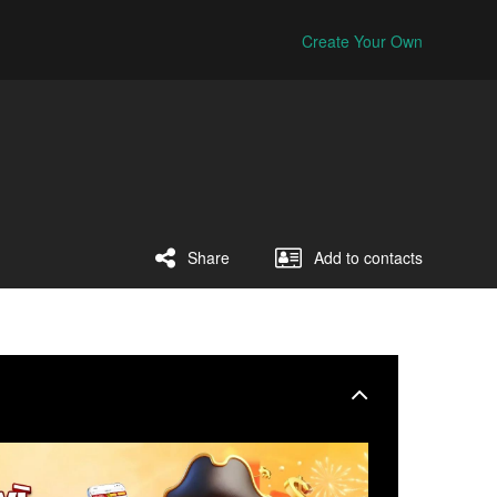
Create Your Own
Share
Add to contacts