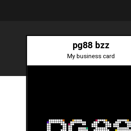
pg88 bzz
My business card