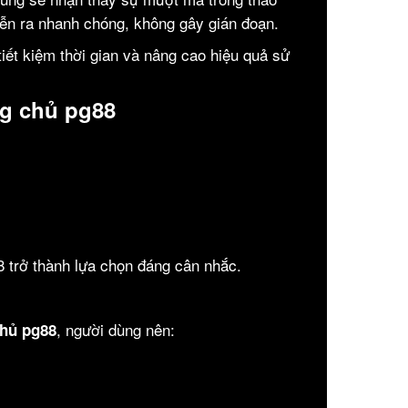
iễn ra nhanh chóng, không gây gián đoạn.
 tiết kiệm thời gian và nâng cao hiệu quả sử
ng chủ pg88
8 trở thành lựa chọn đáng cân nhắc.
, người dùng nên:
chủ pg88