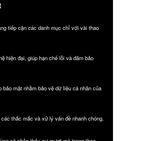
t
ng tiếp cận các danh mục chỉ với vài thao
ệ hiện đại, giúp hạn chế lỗi và đảm bảo
p bảo mật nhằm bảo vệ dữ liệu cá nhân của
p các thắc mắc và xử lý vấn đề nhanh chóng.
dùng sẽ nhận thấy sự mượt mà trong thao