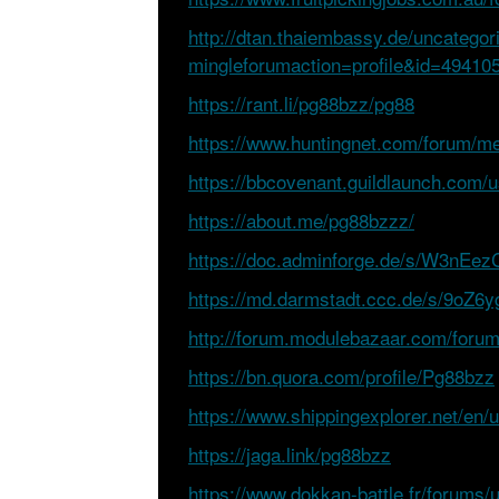
http://dtan.thaiembassy.de/uncategor
mingleforumaction=profile&id=49410
https://rant.li/pg88bzz/pg88
https://www.huntingnet.com/forum/m
https://bbcovenant.guildlaunch.com
https://about.me/pg88bzzz/
https://doc.adminforge.de/s/W3nEe
https://md.darmstadt.ccc.de/s/9oZ6
http://forum.modulebazaar.com/foru
https://bn.quora.com/profile/Pg88bzz
https://www.shippingexplorer.net/en
https://jaga.link/pg88bzz
https://www.dokkan-battle.fr/forums/