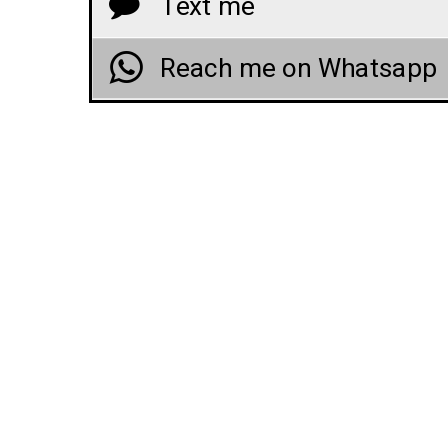
Text me
Reach me on Whatsapp